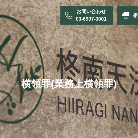
お問い合わせ
相
03-6907-3001
横領罪(業務上横領罪)