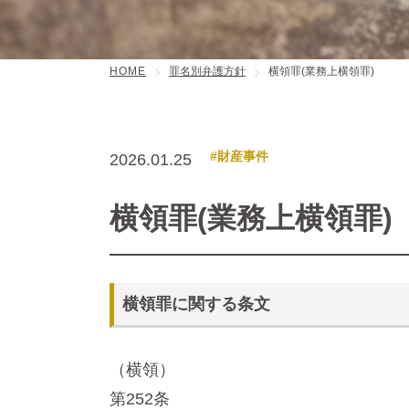
HOME
罪名別弁護方針
横領罪(業務上横領罪)
#財産事件
2026.01.25
横領罪(業務上横領罪)
横領罪に関する条文
（横領）
第252条